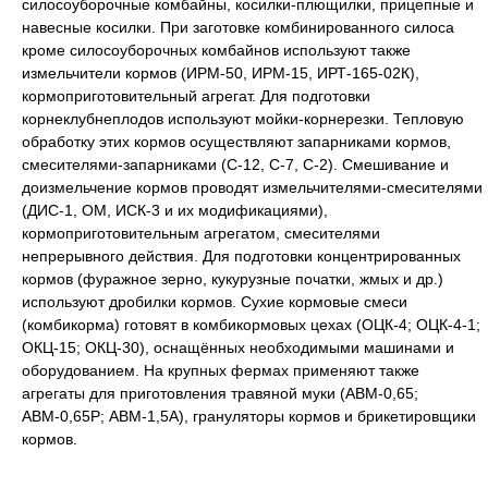
силосоуборочные комбайны, косилки-плющилки, прицепные и
навесные косилки. При заготовке комбинированного силоса
кроме силосоуборочных комбайнов используют также
измельчители кормов (ИРМ-50, ИРМ-15, ИРТ-165-02К),
кормоприготовительный агрегат. Для подготовки
корнеклубнеплодов используют мойки-корнерезки. Тепловую
обработку этих кормов осуществляют запарниками кормов,
смесителями-запарниками (С-12, С-7, С-2). Смешивание и
доизмельчение кормов проводят измельчителями-смесителями
(ДИС-1, ОМ, ИСК-3 и их модификациями),
кормоприготовительным агрегатом, смесителями
непрерывного действия. Для подготовки концентрированных
кормов (фуражное зерно, кукурузные початки, жмых и др.)
используют дробилки кормов. Сухие кормовые смеси
(комбикорма) готовят в комбикормовых цехах (ОЦК-4; ОЦК-4-1;
ОКЦ-15; ОКЦ-30), оснащённых необходимыми машинами и
оборудованием. На крупных фермах применяют также
агрегаты для приготовления травяной муки (АВМ-0,65;
АВМ-0,65Р; АВМ-1,5А), грануляторы кормов и брикетировщики
кормов.