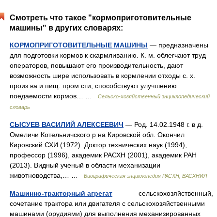
Смотреть что такое "кормоприготовительные
машины" в других словарях:
КОРМОПРИГОТОВИТЕЛЬНЫЕ МАШИНЫ
— предназначены
для подготовки кормов к скармливанию. К. м. облегчают труд
операторов, повышают его производительность, дают
возможность шире использовать в кормлении отходы с. х.
произ ва и пищ. пром сти, способствуют улучшению
поедаемости кормов… …
Сельско-хозяйственный энциклопедический
словарь
СЫСУЕВ ВАСИЛИЙ АЛЕКСЕЕВИЧ
— Род. 14.02.1948 г. в д.
Омеличи Котельничского р на Кировской обл. Окончил
Кировский СХИ (1972). Доктор технических наук (1994),
профессор (1996), академик РАСХН (2001), академик РАН
(2013). Видный ученый в области механизации
животноводства,… …
Биографическая энциклопедия РАСХН, ВАСХНИЛ
Машинно-тракторный агрегат
— сельскохозяйственный,
сочетание трактора или двигателя с сельскохозяйственными
машинами (орудиями) для выполнения механизированных